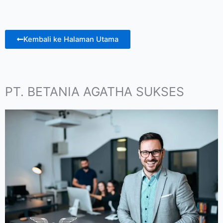
Kembali ke Halaman Utama
PT. BETANIA AGATHA SUKSES