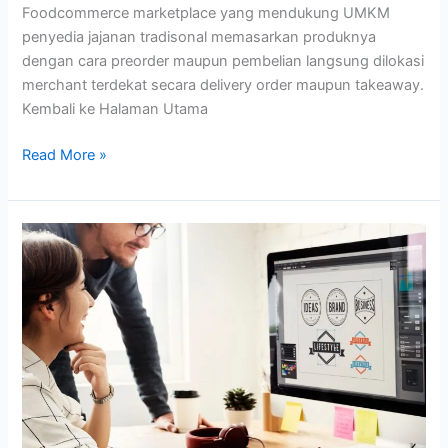
Foodcommerce marketplace yang mendukung UMKM
penyedia jajanan tradisonal memasarkan produknya
dengan cara preorder maupun pembelian langsung dilokasi
merchant terdekat secara delivery order maupun takeaway.
Kembali ke Halaman Utama
Read More »
Panduan
Lengkap
Memilih
Jasa
Desain
Logo
yang
Tepat
untuk