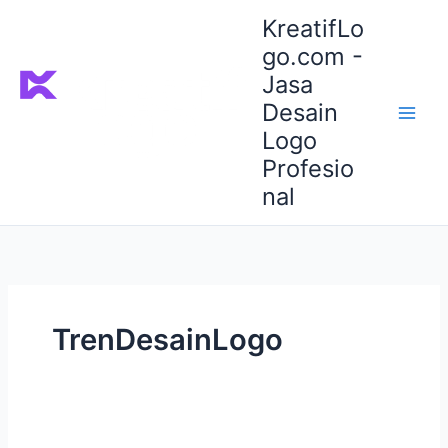
Lewati
KreatifLo
ke
go.com -
konten
Jasa
Desain
Logo
Profesio
nal
TrenDesainLogo
Studi