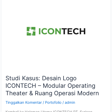
Kasus:
Desain
Logo
ICONTECH
–
Modular
Operating
Theater
&
Ruang
Operasi
Modern
Studi Kasus: Desain Logo
ICONTECH – Modular Operating
Theater & Ruang Operasi Modern
Tinggalkan Komentar
/
Portofolio
/
admin
Kembali ke Halaman Utama ICONTECH PT. Suricon