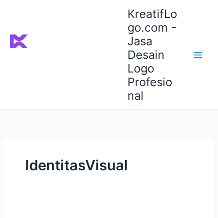
Lewati
KreatifLo
ke
go.com -
konten
Jasa
Desain
Logo
Profesio
nal
IdentitasVisual
Studi