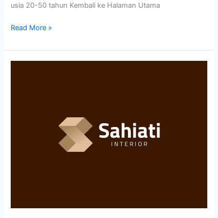
usia 20-50 tahun Kembali ke Halaman Utama
Read More »
Studi
Kasus:
Desain
Logo
Sahiati
Interior
–
Jasa
Interior
Design