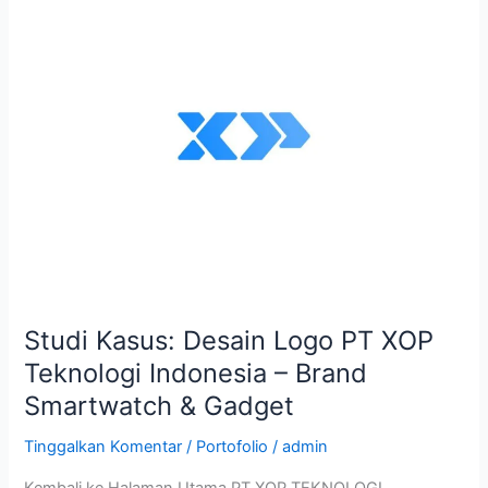
Kasus:
Desain
Logo
PT
XOP
Teknologi
Indonesia
–
Brand
Smartwatch
&
Gadget
Studi Kasus: Desain Logo PT XOP
Teknologi Indonesia – Brand
Smartwatch & Gadget
Tinggalkan Komentar
/
Portofolio
/
admin
Kembali ke Halaman Utama PT XOP TEKNOLOGI