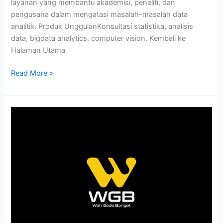
layanan yang membantu akademisi, peneliti, dan
pengusaha dalam mengatasi masalah-masalah data
analitik. Produk UnggulanKonsultasi statistika, analisis
data, bigdata analytics, computer vision. Kembali ke
Halaman Utama
Read More »
Studi
Kasus:
Desain
Logo
WGB
–
Brand
Fashion
Pria
Big