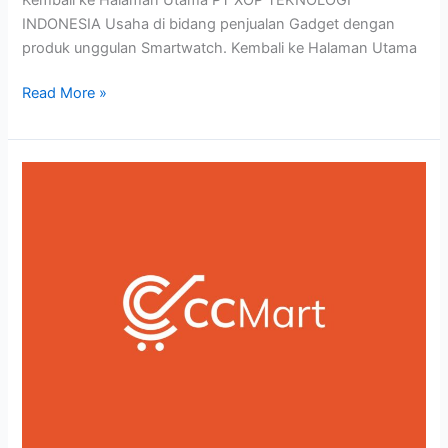
INDONESIA Usaha di bidang penjualan Gadget dengan
produk unggulan Smartwatch. Kembali ke Halaman Utama
Read More »
Studi
Kasus:
Desain
Logo
CC
Mart
–
Toko
Retail
Online
Marketplace