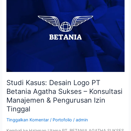
Desain
Logo
PT
Betania
Agatha
Sukses
–
Konsultasi
Manajemen
&
Pengurusan
Izin
Studi Kasus: Desain Logo PT
Tinggal
Betania Agatha Sukses – Konsultasi
Manajemen & Pengurusan Izin
Tinggal
Tinggalkan Komentar
/
Portofolio
/
admin
Kembali ke Halaman Utama PT. BETANIA AGATHA SUKSES