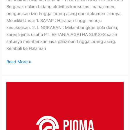
Bergerak dalam bidang aktivitas konsultasi manajemen,
pengurusan izin tinggal orang asing dan dokumen lainnya.
Memiliki Unsur 1. SAYAP : Harapan tinggi menuju
kesuksesan. 2. LINGKARAN : Melambangkan bola dunia,
karena jenis usaha PT. BETANIA AGATHA SUKSES salah
satunya memberikan jasa perizinan tinggal orang asing.
Kembali ke Halaman
Read More »
Studi
Kasus:
Desain
Logo
PIOMA
–
Brand