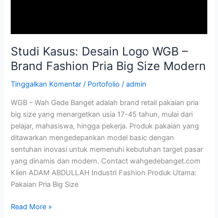
Size
Modern
Studi Kasus: Desain Logo WGB –
Brand Fashion Pria Big Size Modern
Tinggalkan Komentar
/
Portofolio
/
admin
WGB – Wah Gede Banget adalah brand retail pakaian pria
big size yang menargetkan usia 17-45 tahun, mulai dari
pelajar, mahasiswa, hingga pekerja. Produk pakaian yang
ditawarkan mengedepankan model basic dengan
sentuhan inovasi untuk memenuhi kebutuhan target pasar
yang dinamis dan modern. Contact wahgedebanget.com
Klien ADAM ABDULLAH IndustrI Fashion Produk Utama:
Pakaian Pria Big Size
Read More »