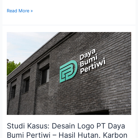
Read More »
Studi
Kasus:
Desain
Logo
PT
Daya
Bumi
Pertiwi
–
Hasil
Hutan,
Karbon
&
Studi Kasus: Desain Logo PT Daya
Penghijauan
Bumi Pertiwi – Hasil Hutan, Karbon