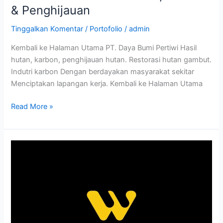
& Penghijauan
Tinggalkan Komentar
/
Portofolio
/
admin
Kembali ke Halaman Utama PT. Daya Bumi Pertiwi Hasil
hutan, karbon, penghijauan hutan. Restorasi hutan gambut.
Indutri karbon Dengan berdayakan masyarakat sekitar
Menciptakan lapangan kerja. Kembali ke Halaman Utama
Read More »
Studi
Kasus:
Desain
Logo
WGB
–
Brand