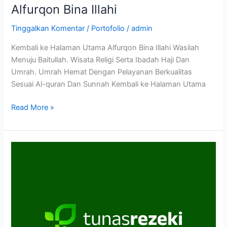
Alfurqon Bina Illahi
Tinggalkan Komentar
/
Portofolio
/
admin
Kembali ke Halaman Utama Alfurqon Bina Illahi Wasilah
Menuju Baitullah. Wisata Religi Serta Ibadah Haji Dan
Umrah. Umrah Hemat Dengan Pelayanan Berkualitas
Sesuai Al-quran Dan Sunnah Kembali ke Halaman Utama
Read More »
TUNASREZEKI