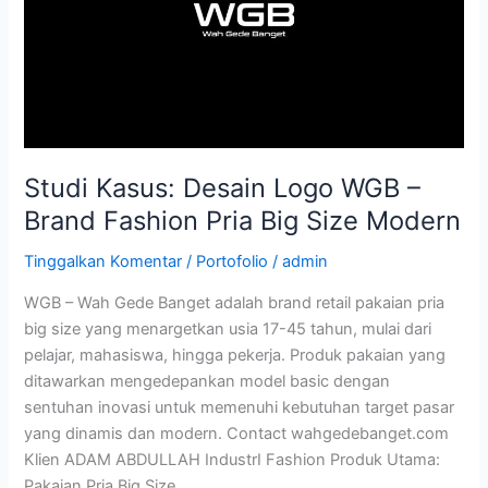
Fashion
Pria
Big
Size
Modern
Studi Kasus: Desain Logo WGB –
Brand Fashion Pria Big Size Modern
Tinggalkan Komentar
/
Portofolio
/
admin
WGB – Wah Gede Banget adalah brand retail pakaian pria
big size yang menargetkan usia 17-45 tahun, mulai dari
pelajar, mahasiswa, hingga pekerja. Produk pakaian yang
ditawarkan mengedepankan model basic dengan
sentuhan inovasi untuk memenuhi kebutuhan target pasar
yang dinamis dan modern. Contact wahgedebanget.com
Klien ADAM ABDULLAH IndustrI Fashion Produk Utama:
Pakaian Pria Big Size