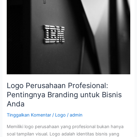
Perusahaan
Profesional:
Pentingnya
Branding
untuk
Bisnis
Anda
Logo Perusahaan Profesional:
Pentingnya Branding untuk Bisnis
Anda
Tinggalkan Komentar
/
Logo
/
admin
Memiliki logo perusahaan yang profesional bukan hanya
soal tampilan visual. Logo adalah identitas bisnis yang