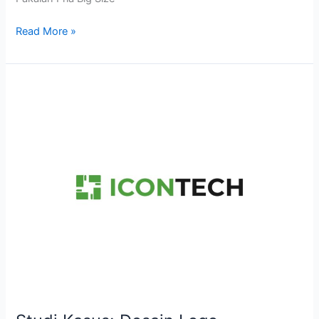
Read More »
Studi
Kasus:
Desain
Logo
ICONTECH
–
Modular
Operating
Theater
&
Ruang
Operasi
Modern