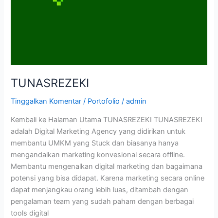
TUNASREZEKI
Tinggalkan Komentar
/
Portofolio
/
admin
Kembali ke Halaman Utama TUNASREZEKI TUNASREZEKI
adalah Digital Marketing Agency yang didirikan untuk
membantu UMKM yang Stuck dan biasanya hanya
mengandalkan marketing konvesional secara offline.
Membantu mengenalkan digital marketing dan bagaimana
potensi yang bisa didapat. Karena marketing secara online
dapat menjangkau orang lebih luas, ditambah dengan
pengalaman team yang sudah paham dengan berbagai
tools digital