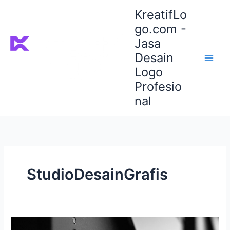
Lewati
KreatifLo
ke
go.com -
konten
Jasa
Desain
Logo
Profesio
nal
StudioDesainGrafis
Logo