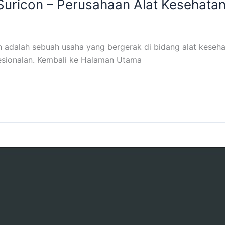
Suricon – Perusahaan Alat Kesehatan
n adalah sebuah usaha yang bergerak di bidang alat kes
sionalan. Kembali ke Halaman Utama