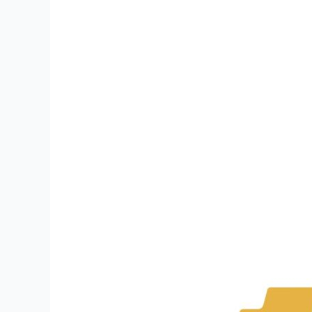
Studi
Kasus:
Desain
Logo
Suricon
–
Perusahaan
Alat
Kesehatan
Profesional