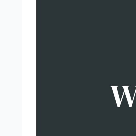
Restoran
Kuliner
Nusantara