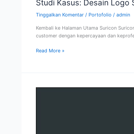
Studi Kasus: Desain Logo 
Tinggalkan Komentar
/
Portofolio
/
admin
Kembali ke Halaman Utama Suricon Surico
customer dengan kepercayaan dan keprofe
Read More »
Studi
Kasus:
Desain
Logo
Wahrungku
–