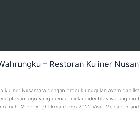
Wahrungku – Restoran Kuliner Nusan
a kuliner Nusantara dengan produk unggulan ayam dan ikan
Menciptakan logo yang mencerminkan identitas warung mode
ramah. © copyright kreatiflogo 2022 Visi : Menjadi brand